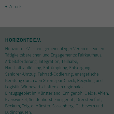
Zurück
Drop us a line
info@yourdomain.com
About us
Lorem ipsum dolor sit amet, consectetuer
HORIZONTE E.V.
adipiscing elit.
Horizonte e.V. ist ein gemeinnütziger Verein mit vielen
Aenean commodo ligula eget dolor. Aenean massa.
Tätigkeitsbereichen und Engagements: Fairkaufhaus,
Cum sociis natoque penatibus et magnis dis
Arbeitsförderung, Integration, Teilhabe,
parturient montes, nascetur ridiculus mus. Donec
Haushaltsauflösung, Entrümplung, Entsorgung,
quam felis, ultricies nec.
Senioren-Umzug, Fahrrad-Codierung, energetische
Beratung durch den Stromspar-Check, Recycling und
Logistik. Wir bewirtschaften ein regionales
Einzugsgebiet im Münsterland: Ennigerloh, Oelde, Ahlen,
Everswinkel, Sendenhorst, Ennigerloh, Drensteinfurt,
Beckum, Telgte, Münster, Sassenberg, Ostbevern und
Lüdinghausen.