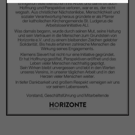
24h
/ 365days
We offer support for our customers
Mon - Fri 8:00am - 5:00pm
(GMT +1)
Get in touch
Cybersteel Inc.
376-293 City Road, Suite 600
San Francisco, CA 94102
Have any questions?
+44 1234 567 890