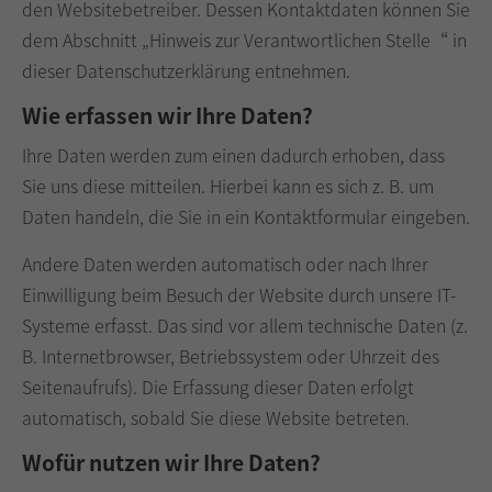
den Websitebetreiber. Dessen Kontaktdaten können Sie
Drop us a line
dem Abschnitt „Hinweis zur Verantwortlichen Stelle“ in
info@yourdomain.com
dieser Datenschutzerklärung entnehmen.
About us
Wie erfassen wir Ihre Daten?
Ihre Daten werden zum einen dadurch erhoben, dass
Lorem ipsum dolor sit amet, consectetuer
adipiscing elit.
Sie uns diese mitteilen. Hierbei kann es sich z. B. um
Daten handeln, die Sie in ein Kontaktformular eingeben.
Aenean commodo ligula eget dolor. Aenean massa.
Cum sociis natoque penatibus et magnis dis
Andere Daten werden automatisch oder nach Ihrer
parturient montes, nascetur ridiculus mus. Donec
Einwilligung beim Besuch der Website durch unsere IT-
quam felis, ultricies nec.
Systeme erfasst. Das sind vor allem technische Daten (z.
B. Internetbrowser, Betriebssystem oder Uhrzeit des
Seitenaufrufs). Die Erfassung dieser Daten erfolgt
automatisch, sobald Sie diese Website betreten.
Wofür nutzen wir Ihre Daten?